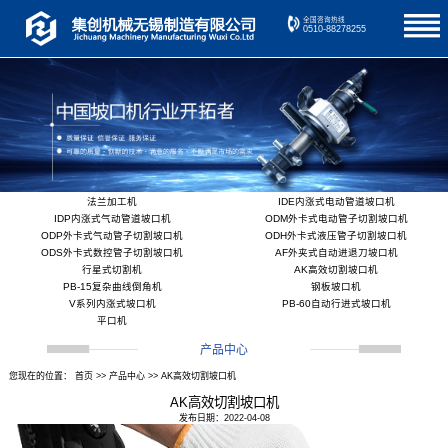
全国咨询热线
0510-88278255
法兰加工机
IDE内涨式电动管道坡口机
IDP内涨式气动管道坡口机
ODM外卡式电动管子切割坡口机
ODP外卡式气动管子切割坡口机
ODH外卡式液压管子切割坡口机
ODS外卡式数控管子切割坡口机
AF外夹式自动进退刀坡口机
行星式切割机
AK高效切割坡口机
PB-15复杂曲线倒角机
钢板坡口机
V系列内涨式坡口机
PB-60自动行进式坡口机
平口机
产品中心
您现在的位置：
首页
>>
产品中心
>>
AK高效切割坡口机
AK高效切割坡口机
发布日期：2022-04-08