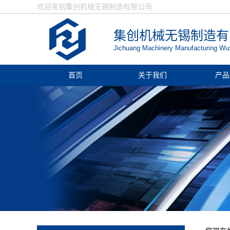
欢迎来到集创机械无锡制造有限公司
集创机械无锡制造有
Jichuang Machinery Manufacturing Wux
首页
关于我们
产品