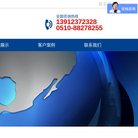
联系我们
全国咨询热线
13912372328
0510-88278255
备展示
客户案例
联系我们