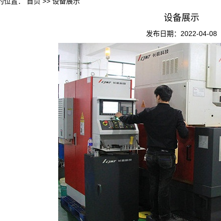
的位置：
首页
>>
设备展示
设备展示
发布日期：2022-04-08