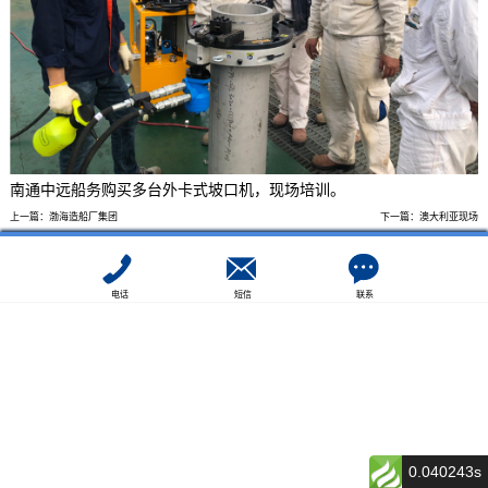
南通中远船务购买多台外卡式坡口机，现场培训。
上一篇：
渤海造船厂集团
下一篇：
澳大利亚现场
电话
短信
联系
0.040243s